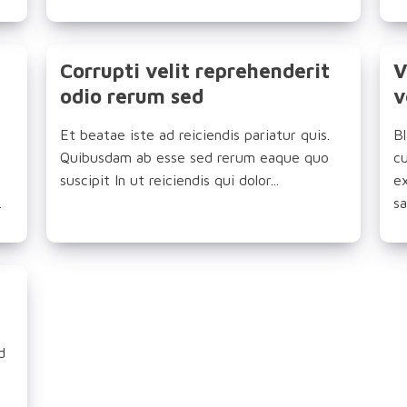
Corrupti velit reprehenderit
V
odio rerum sed
v
Et beatae iste ad reiciendis pariatur quis.
Bl
Quibusdam ab esse sed rerum eaque quo
c
suscipit In ut reiciendis qui dolor...
e
.
sa
d