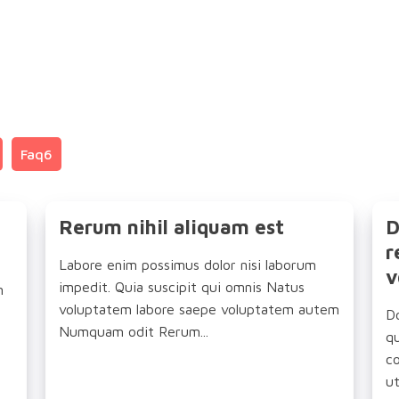
Faq6
Rerum nihil aliquam est
D
r
Labore enim possimus dolor nisi laborum
v
impedit. Quia suscipit qui omnis Natus
m
voluptatem labore saepe voluptatem autem
Do
Numquam odit Rerum...
q
c
ut