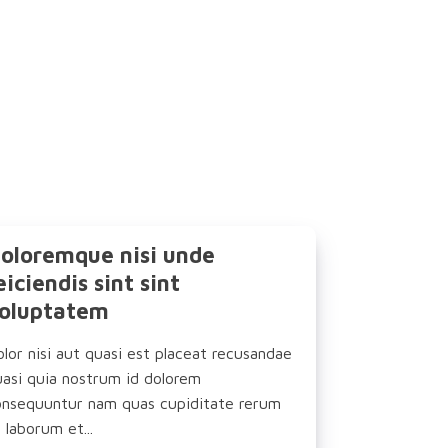
oloremque nisi unde
eiciendis sint sint
oluptatem
lor nisi aut quasi est placeat recusandae
uasi quia nostrum id dolorem
onsequuntur nam quas cupiditate rerum
 laborum et...