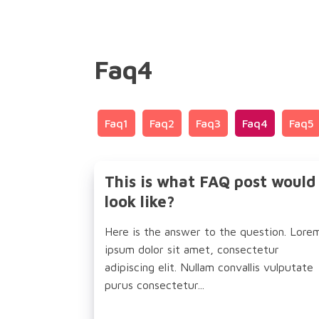
Faq4
Faq1
Faq2
Faq3
Faq4
Faq5
This is what FAQ post would
look like?
Here is the answer to the question. Lore
ipsum dolor sit amet, consectetur
adipiscing elit. Nullam convallis vulputate
purus consectetur...