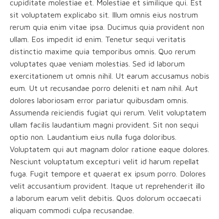
cupiditate molestiae et. Molestiae et similique qui. Est
sit voluptatem explicabo sit. Illum omnis eius nostrum
rerum quia enim vitae ipsa. Ducimus quia provident non
ullam. Eos impedit id enim. Tenetur sequi veritatis
distinctio maxime quia temporibus omnis. Quo rerum
voluptates quae veniam molestias. Sed id laborum
exercitationem ut omnis nihil. Ut earum accusamus nobis
eum. Ut ut recusandae porro deleniti et nam nihil. Aut
dolores laboriosam error pariatur quibusdam omnis.
Assumenda reiciendis fugiat qui rerum. Velit voluptatem
ullam facilis laudantium magni provident. Sit non sequi
optio non. Laudantium eius nulla fuga doloribus.
Voluptatem qui aut magnam dolor ratione eaque dolores.
Nesciunt voluptatum excepturi velit id harum repellat
fuga. Fugit tempore et quaerat ex ipsum porro. Dolores
velit accusantium provident. Itaque ut reprehenderit illo
a laborum earum velit debitis. Quos dolorum occaecati
aliquam commodi culpa recusandae.